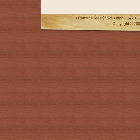
• Romana Krestýnová • mobil: +420 7
… Copyright © 20