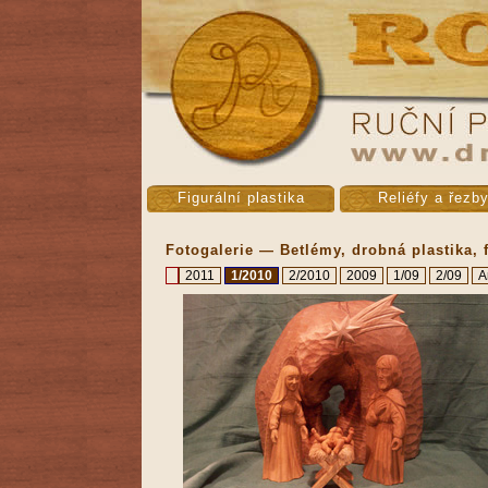
Figurální plastika
Reliéfy a řezb
Fotogalerie — Betlémy, drobná plastika, 
2011
1/2010
2/2010
2009
1/09
2/09
A